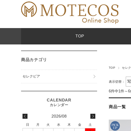
TOP
商品カテゴリ
TOP
セレ
セレクピア
表示切替：
6件中1件～
商品一覧
2026/08
日
月
火
水
木
金
土