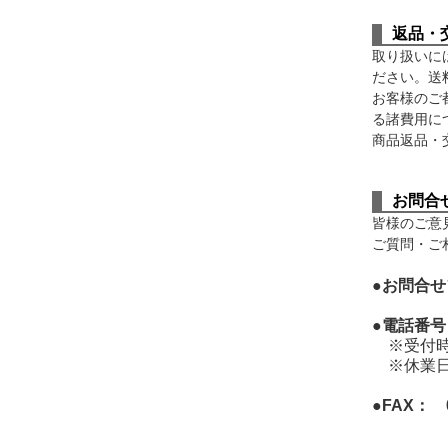
返品・
取り扱いに
ださい。送
お客様のご
る諸費用に
商品返品・
お問合
皆様のご意
ご質問・ご
●お問合
●電話番号
※受付時間
※休業日
●FAX：